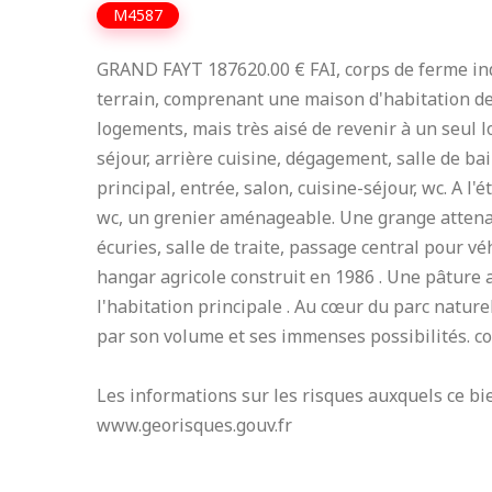
M4587
GRAND FAYT 187620.00 € FAI, corps de ferme indi
terrain, comprenant une maison d'habitation de 
logements, mais très aisé de revenir à un seul lo
séjour, arrière cuisine, dégagement, salle de b
principal, entrée, salon, cuisine-séjour, wc. A l
wc, un grenier aménageable. Une grange attenan
écuries, salle de traite, passage central pour vé
hangar agricole construit en 1986 . Une pâture 
l'habitation principale . Au cœur du parc natur
par son volume et ses immenses possibilités. co
Les informations sur les risques auxquels ce bie
www.georisques.gouv.fr