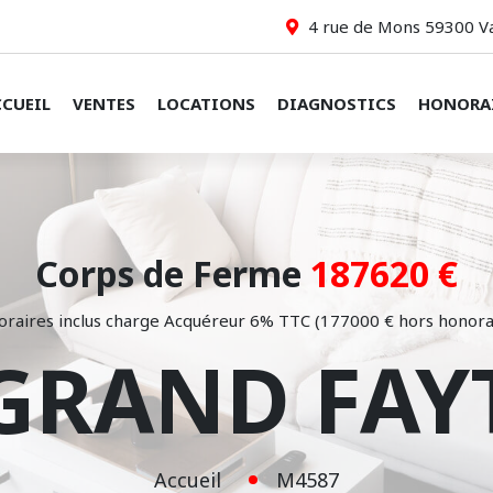
4 rue de Mons 59300 V
CCUEIL
VENTES
LOCATIONS
DIAGNOSTICS
HONORA
Corps de Ferme
187620 €
raires inclus charge Acquéreur 6% TTC (177000 € hors honora
GRAND FAY
Accueil
M4587