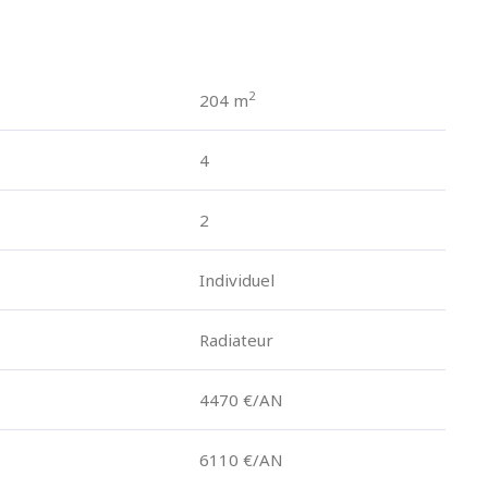
2
204 m
4
2
Individuel
Radiateur
4470 €/AN
6110 €/AN