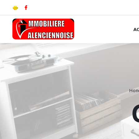
A
Hono